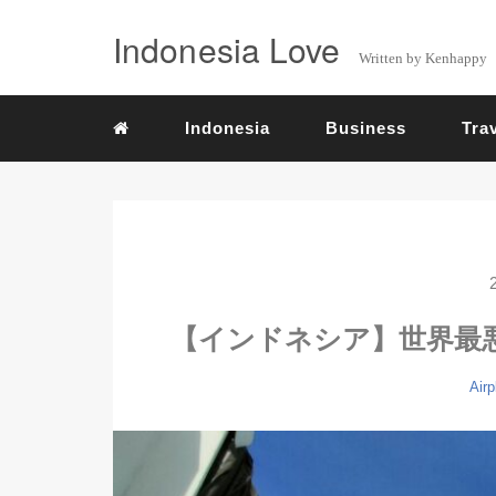
Indonesia Love
Written by Kenhappy
Indonesia
Business
Tra
【インドネシア】世界最
Airp