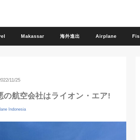
vel
Makassar
海外進出
Airplane
Fis
2022/11/25
悪の航空会社はライオン・エア!
lane
Indonesia