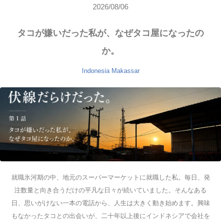
2026/08/06
タコが嫌いだった私が、なぜタコ屋になったの
か。
Indonesia
Makassar
就職氷河期の中、地元のスーパーマーケットに就職した私。毎日、発
注数量と向き合うだけの平凡な日々が続いていました。そんなある
日、思いがけない一本の電話から、人生は大きく動き始めます。興味
もなかったタコとの出会いが、二十年以上後にインドネシアで会社を