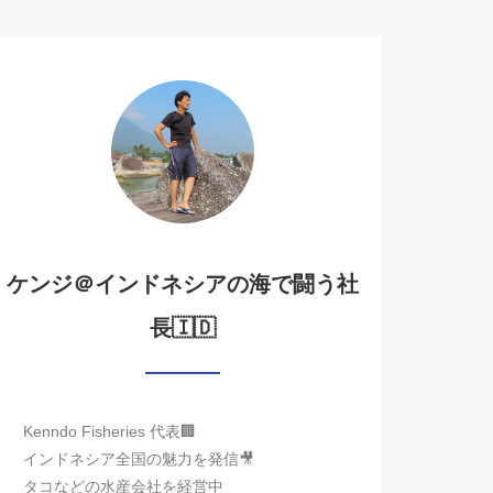
ケンジ＠インドネシアの海で闘う社
長🇮🇩
Kenndo Fisheries 代表🏢
インドネシア全国の魅力を発信🎥
タコなどの水産会社を経営中