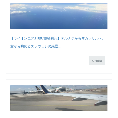
【ライオンエアJT897便搭乗記】テルナテからマカッサルへ、
空から眺めるスラウェシの絶景...
Airplane