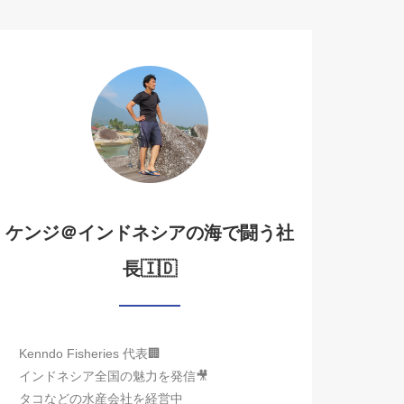
ケンジ＠インドネシアの海で闘う社
長🇮🇩
Kenndo Fisheries 代表🏢
インドネシア全国の魅力を発信🎥
タコなどの水産会社を経営中