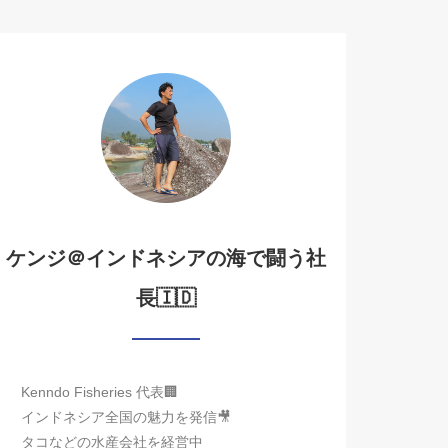
ケンジ＠インドネシアの海で闘う社
長🇮🇩
Kenndo Fisheries 代表🏢
インドネシア全国の魅力を発信🎥
タコなどの水産会社を経営中