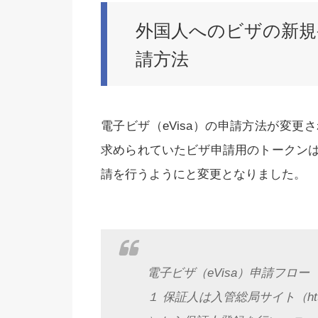
外国人へのビザの新規
請方法
電子ビザ（eVisa）の申請方法が変
求められていたビザ申請用のトークン
請を行うようにと変更となりました。
電子ビザ（eVisa）申請フロー
１ 保証人は入管総局サイト（https://vis