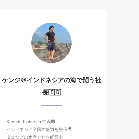
ケンジ＠インドネシアの海で闘う社
長🇮🇩
Kenndo Fisheries 代表🏢
インドネシア全国の魅力を発信🎥
タコなどの水産会社を経営中