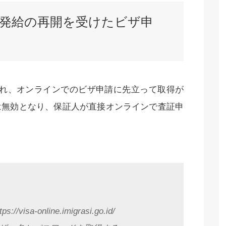
発給の再開を受けたビザ申
更され、オンラインでのビザ申請に先立って取得が
は無効となり、保証人が直接オンラインで査証申
a-online.imigrasi.go.id/