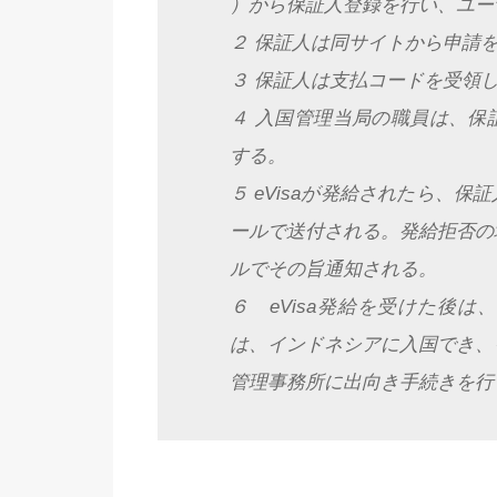
）から保証人登録を行い、ユー
２ 保証人は同サイトから申請
３ 保証人は支払コードを受領
４ 入国管理当局の職員は、保
する。
５ eVisaが発給されたら、
ールで送付される。発給拒否の
ルでその旨通知される。
６ eVisa発給を受けた後
は、インドネシアに入国でき、
管理事務所に出向き手続きを行