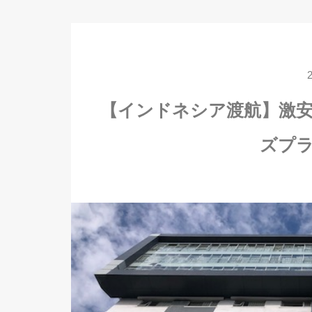
【インドネシア渡航】激
ズプ