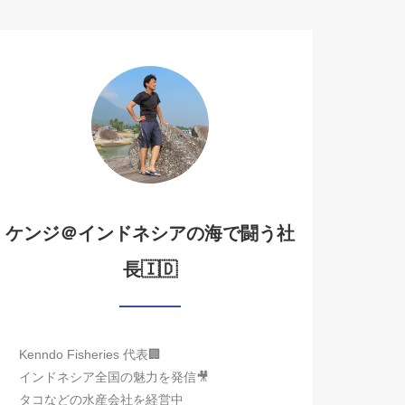
ケンジ＠インドネシアの海で闘う社
長🇮🇩
Kenndo Fisheries 代表🏢
インドネシア全国の魅力を発信🎥
タコなどの水産会社を経営中