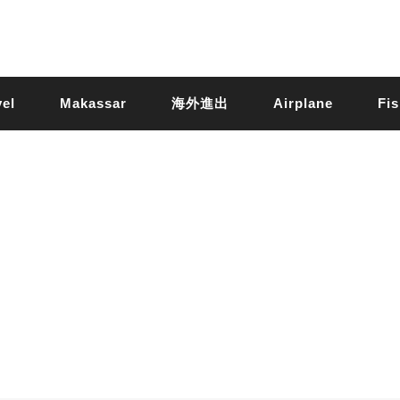
vel
Makassar
海外進出
Airplane
Fis