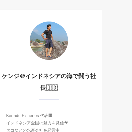
ケンジ＠インドネシアの海で闘う社
長🇮🇩
Kenndo Fisheries 代表🏢
インドネシア全国の魅力を発信🎥
タコなどの水産会社を経営中