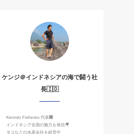
ケンジ＠インドネシアの海で闘う社
長🇮🇩
Kenndo Fisheries 代表🏢
インドネシア全国の魅力を発信🎥
タコなどの水産会社を経営中