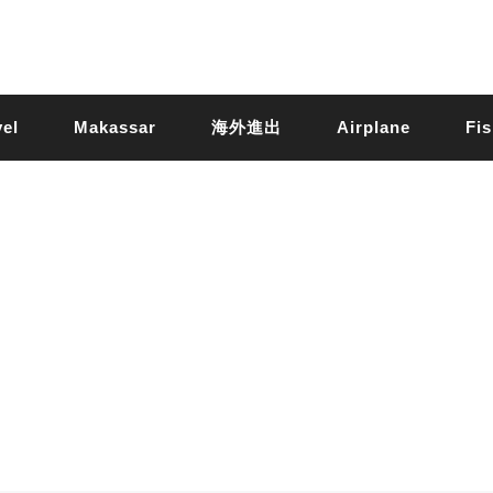
vel
Makassar
海外進出
Airplane
Fis