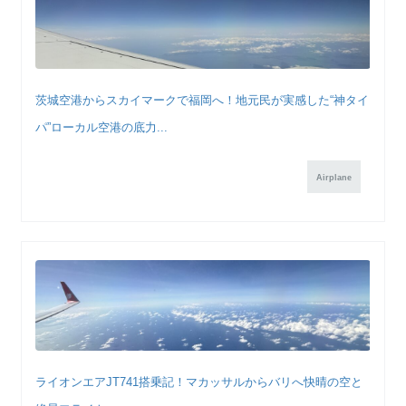
茨城空港からスカイマークで福岡へ！地元民が実感した“神タイ
パ”ローカル空港の底力...
Airplane
ライオンエアJT741搭乗記！マカッサルからバリへ快晴の空と