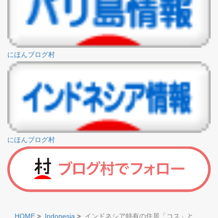
にほんブログ村
にほんブログ村
HOME
>
Indonesia
>
インドネシア特有の住居「コス」と