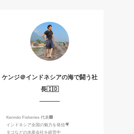
ケンジ＠インドネシアの海で闘う社
長🇮🇩
Kenndo Fisheries 代表🏢
インドネシア全国の魅力を発信🎥
タコなどの水産会社を経営中