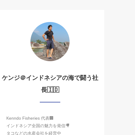
ケンジ＠インドネシアの海で闘う社
長🇮🇩
Kenndo Fisheries 代表🏢
インドネシア全国の魅力を発信🎥
タコなどの水産会社を経営中