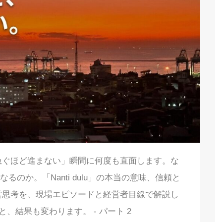
急ぐほど進まない」瞬間に何度も直面します。な
のか。「Nanti dulu」の本当の意味、信頼と
営思考を、現場エピソードと経営者目線で解説し
、結果も変わります。 - パート 2