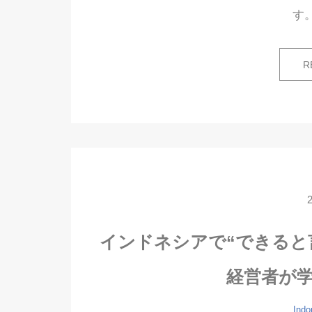
す。
R
インドネシアで“できると
経営者が
Indo