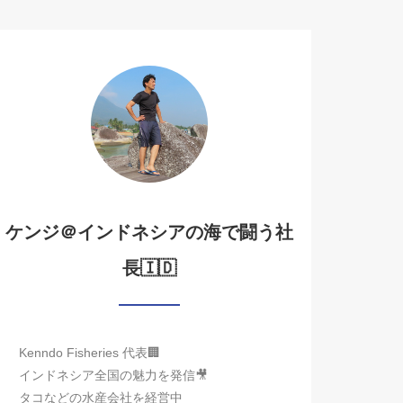
ケンジ＠インドネシアの海で闘う社
長🇮🇩
Kenndo Fisheries 代表🏢
インドネシア全国の魅力を発信🎥
タコなどの水産会社を経営中