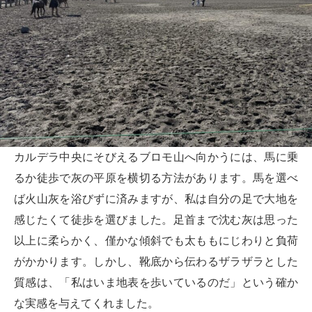
カルデラ中央にそびえるブロモ山へ向かうには、馬に乗
るか徒歩で灰の平原を横切る方法があります。馬を選べ
ば火山灰を浴びずに済みますが、私は自分の足で大地を
感じたくて徒歩を選びました。足首まで沈む灰は思った
以上に柔らかく、僅かな傾斜でも太ももにじわりと負荷
がかかります。しかし、靴底から伝わるザラザラとした
質感は、「私はいま地表を歩いているのだ」という確か
な実感を与えてくれました。