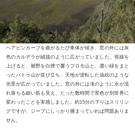
ヘアピンカーブを曲がるたび車体が傾き、窓の外には灰
色のカルデラが絨毯のように広がっていました。視線を
上げると、裾野を白煙で覆うブロモ山と、濃い緑をまと
ったバトゥ山が並び立ち、天地が逆転した油絵のような
光景が広がっていました。窓の外には滝のように水が流
れ落ちる細い筋も見え、たった数時間で景色が別世界に
変わったことを実感しました。約15分の下りはスリリン
グですが、ジープにしっかり捕まっていれば問題ありま
せん。