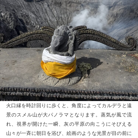
火口縁を時計回りに歩くと、角度によってカルデラと遠
景のスメル山が大パノラマとなります。蒸気が風で流
れ、視界が開けた一瞬、灰の平原の向こうにそびえる
山々が一斉に朝日を浴び、絵画のような光景が目の前に