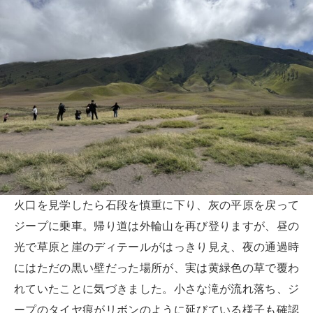
火口を見学したら石段を慎重に下り、灰の平原を戻って
ジープに乗車。帰り道は外輪山を再び登りますが、昼の
光で草原と崖のディテールがはっきり見え、夜の通過時
にはただの黒い壁だった場所が、実は黄緑色の草で覆わ
れていたことに気づきました。小さな滝が流れ落ち、ジ
ープのタイヤ痕がリボンのように延びている様子も確認