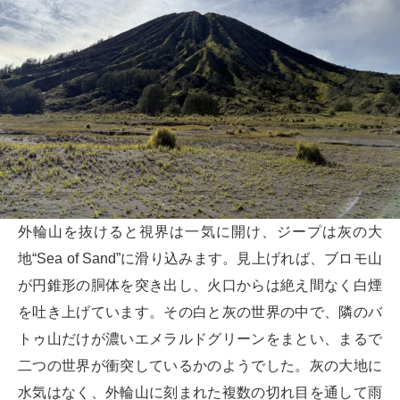
外輪山を抜けると視界は一気に開け、ジープは灰の大
地“Sea of Sand”に滑り込みます。見上げれば、ブロモ山
が円錐形の胴体を突き出し、火口からは絶え間なく白煙
を吐き上げています。その白と灰の世界の中で、隣のバ
トゥ山だけが濃いエメラルドグリーンをまとい、まるで
二つの世界が衝突しているかのようでした。灰の大地に
水気はなく、外輪山に刻まれた複数の切れ目を通して雨