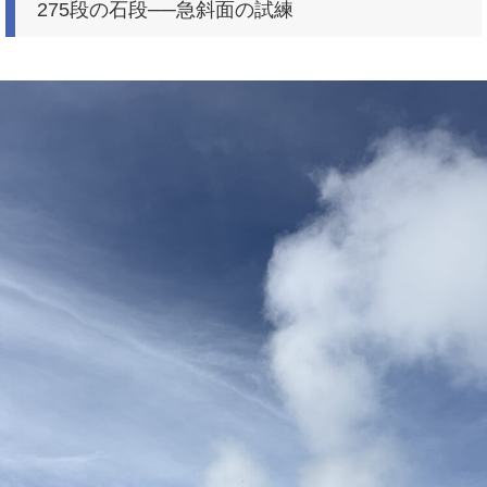
275段の石段──急斜面の試練