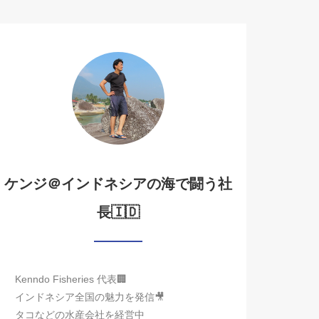
ケンジ＠インドネシアの海で闘う社
長🇮🇩
Kenndo Fisheries 代表🏢
インドネシア全国の魅力を発信🎥
タコなどの水産会社を経営中