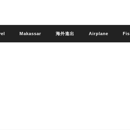
vel
Makassar
海外進出
Airplane
Fis