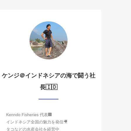
ケンジ＠インドネシアの海で闘う社
長🇮🇩
Kenndo Fisheries 代表🏢
インドネシア全国の魅力を発信🎥
タコなどの水産会社を経営中