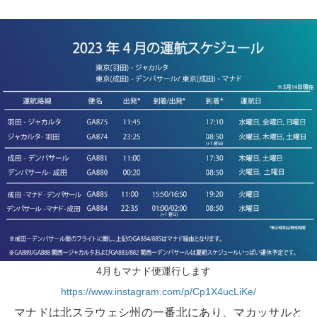
4月もマナド便運行します
https://www.instagram.com/p/Cp1X4ucLiKe/
マナドは北スラウェシ州の一番北にあり、マカッサルと