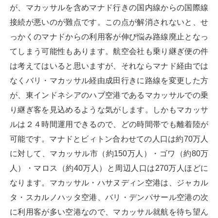
が、マカッサルを含めマナド行きの国内線からの国際線
接続が悪いのが難点です。この点が解消されないと、せ
っかくのマナドからの利用客が伸び悩み路線廃止となっ
てしまう可能性もあります。航空会社も乗り継ぎ便の件
は考えてはいると思いますが、それならマナド経由では
なくバリ・マカッサル経由成田行きに路線を変更した方
が、東インドネシアのハブ空港であるマカッサルでの乗
り継ぎ客を見込めるような気がします。しかもマカッサ
ルは２４時間運用できるので、どの時間帯でも離着陸が
可能です。マナドとビィトン合わせての人口は約70万人
に対して、マカッサル市（約150万人）・ゴワ（約80万
人）・マロス（約40万人）と周辺人口は270万人ほどに
なります。マカッサル・ハサヌディン空港は、ジャカル
タ・スカルノハッタ空港、バリ・デンパサール空港の次
に利用客が多い空港なので、マカッサル就航を待ち望ん