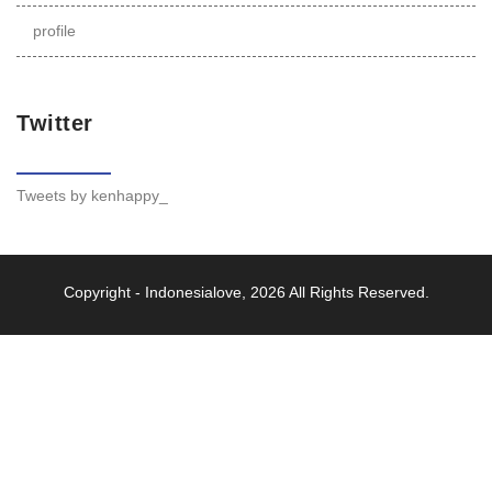
profile
Twitter
Tweets by kenhappy_
Copyright -
Indonesialove
, 2026 All Rights Reserved.