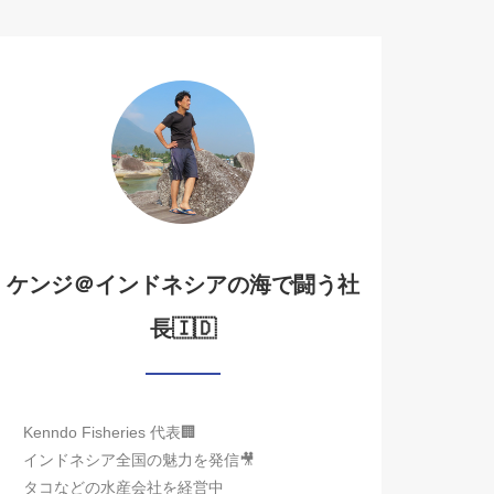
ケンジ＠インドネシアの海で闘う社
長🇮🇩
Kenndo Fisheries 代表🏢
インドネシア全国の魅力を発信🎥
タコなどの水産会社を経営中