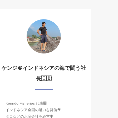
ケンジ＠インドネシアの海で闘う社
長🇮🇩
Kenndo Fisheries 代表🏢
インドネシア全国の魅力を発信🎥
タコなどの水産会社を経営中