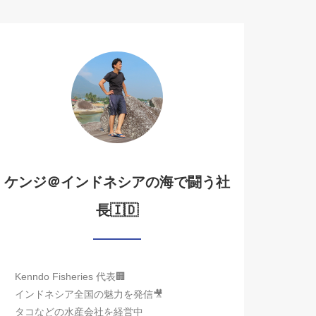
ケンジ＠インドネシアの海で闘う社
長🇮🇩
Kenndo Fisheries 代表🏢
インドネシア全国の魅力を発信🎥
タコなどの水産会社を経営中