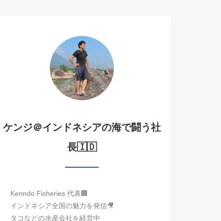
ケンジ＠インドネシアの海で闘う社
長🇮🇩
Kenndo Fisheries 代表🏢
インドネシア全国の魅力を発信🎥
タコなどの水産会社を経営中