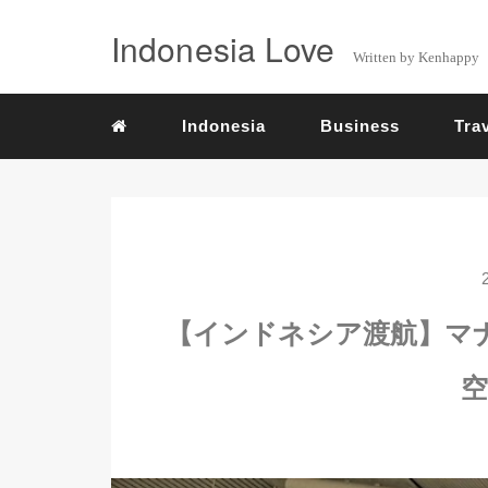
Indonesia Love
Written by Kenhappy
Indonesia
Business
Tra
【インドネシア渡航】マ
空