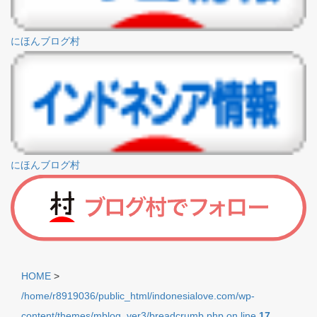
にほんブログ村
にほんブログ村
HOME
>
/home/r8919036/public_html/indonesialove.com/wp-
content/themes/mblog_ver3/breadcrumb.php on line
17