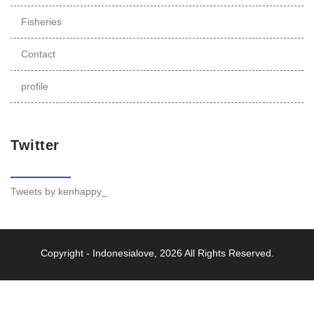
Fisheries
Contact
profile
Twitter
Tweets by kenhappy_
Copyright -
Indonesialove
, 2026 All Rights Reserved.