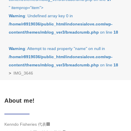
" itemprop="item">
Warning
: Undefined array key 0 in
/home/r8919036/public_html/indonesialove.com/wp-
content/themes/mblog_ver3/breadcrumb.php
on line
18
Warning
: Attempt to read property "name" on null in
/home/r8919036/public_html/indonesialove.com/wp-
content/themes/mblog_ver3/breadcrumb.php
on line
18
>
IMG_3646
About me!
Kenndo Fisheries 代表🏢