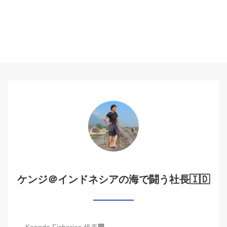
ケンジ＠インドネシアの海で闘う社長🇮🇩
Kenndo Fisheries 代表🏢