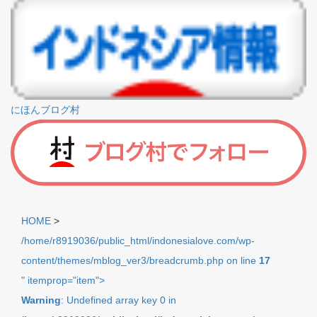
にほんブログ村
HOME
>
/home/r8919036/public_html/indonesialove.com/wp-
content/themes/mblog_ver3/breadcrumb.php on line
17
" itemprop="item">
Warning
: Undefined array key 0 in