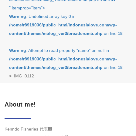
" itemprop="item">
Warning
: Undefined array key 0 in
/home/r8919036/public_html/indonesialove.com/wp-
content/themes/mblog_ver3/breadcrumb.php
on line
18
Warning
: Attempt to read property "name" on null in
/home/r8919036/public_html/indonesialove.com/wp-
content/themes/mblog_ver3/breadcrumb.php
on line
18
>
IMG_0112
About me!
Kenndo Fisheries 代表🏢