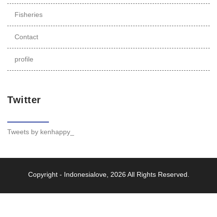
Fisheries
Contact
profile
Twitter
Tweets by kenhappy_
Copyright -
Indonesialove
, 2026 All Rights Reserved.