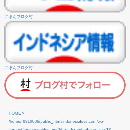
にほんブログ村
にほんブログ村
HOME
>
/home/r8919036/public_html/indonesialove.com/wp-
content/themes/mblog_ver3/breadcrumb.php on line
17