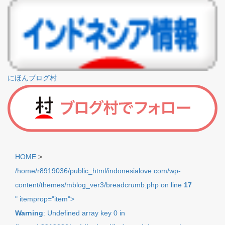
にほんブログ村
HOME
>
/home/r8919036/public_html/indonesialove.com/wp-
content/themes/mblog_ver3/breadcrumb.php on line
17
" itemprop="item">
Warning
: Undefined array key 0 in