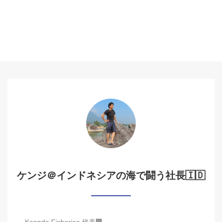
ケンジ＠インドネシアの海で闘う社長🇮🇩
Kenndo Fisheries 代表🏢