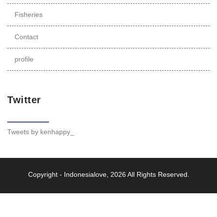
Fisheries
Contact
profile
Twitter
Tweets by kenhappy_
Copyright -
Indonesialove
, 2026 All Rights Reserved.