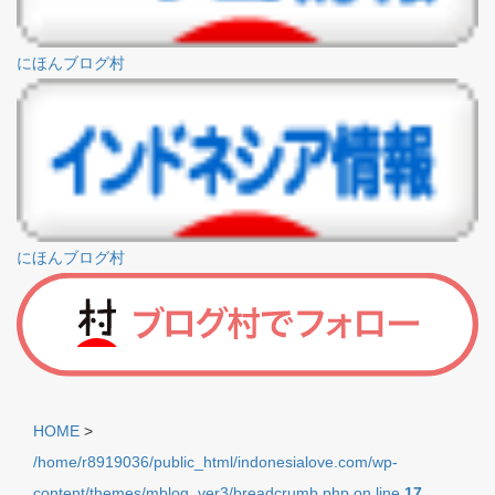
にほんブログ村
にほんブログ村
HOME
>
/home/r8919036/public_html/indonesialove.com/wp-
content/themes/mblog_ver3/breadcrumb.php on line
17