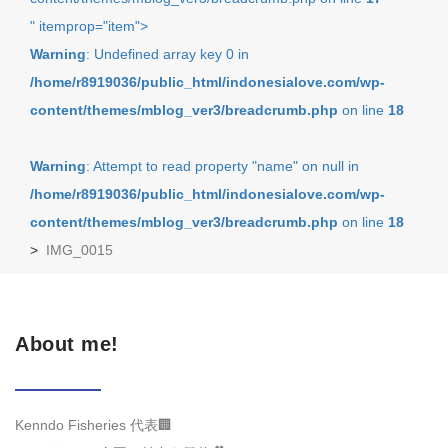
" itemprop="item">
Warning
: Undefined array key 0 in
/home/r8919036/public_html/indonesialove.com/wp-
content/themes/mblog_ver3/breadcrumb.php
on line
18
Warning
: Attempt to read property "name" on null in
/home/r8919036/public_html/indonesialove.com/wp-
content/themes/mblog_ver3/breadcrumb.php
on line
18
>
IMG_0015
About me!
Kenndo Fisheries 代表🏢