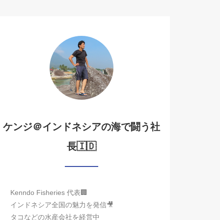
ケンジ＠インドネシアの海で闘う社
長🇮🇩
Kenndo Fisheries 代表🏢
インドネシア全国の魅力を発信🎥
タコなどの水産会社を経営中