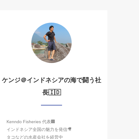
ケンジ＠インドネシアの海で闘う社
長🇮🇩
Kenndo Fisheries 代表🏢
インドネシア全国の魅力を発信🎥
タコなどの水産会社を経営中