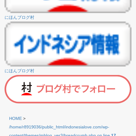
にほんブログ村
にほんブログ村
HOME
>
/home/r8919036/public_html/indonesialove.com/wp-
content/themes/mblog_ver3/breadcrumb.php on line
17