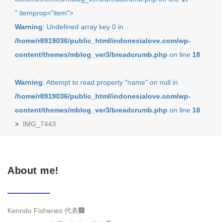
" itemprop="item">
Warning
: Undefined array key 0 in
/home/r8919036/public_html/indonesialove.com/wp-
content/themes/mblog_ver3/breadcrumb.php
on line
18
Warning
: Attempt to read property "name" on null in
/home/r8919036/public_html/indonesialove.com/wp-
content/themes/mblog_ver3/breadcrumb.php
on line
18
>
IMG_7443
About me!
Kenndo Fisheries 代表🏢