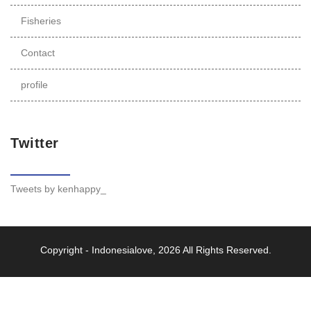
Fisheries
Contact
profile
Twitter
Tweets by kenhappy_
Copyright -
Indonesialove
, 2026 All Rights Reserved.