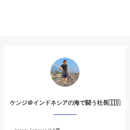
ケンジ＠インドネシアの海で闘う社長🇮🇩
Kenndo Fisheries 代表🏢