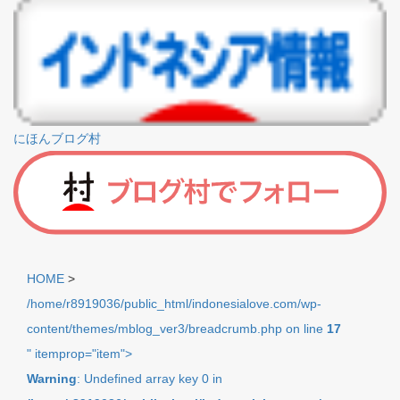
にほんブログ村
HOME
>
/home/r8919036/public_html/indonesialove.com/wp-
content/themes/mblog_ver3/breadcrumb.php on line
17
" itemprop="item">
Warning
: Undefined array key 0 in