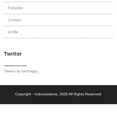
Fisheries
Contact
profile
Twitter
Tweets by kenhappy_
Copyright -
Indonesialove
, 2026 All Rights Reserved.