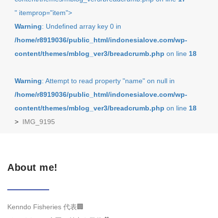
" itemprop="item">
Warning
: Undefined array key 0 in
/home/r8919036/public_html/indonesialove.com/wp-
content/themes/mblog_ver3/breadcrumb.php
on line
18
Warning
: Attempt to read property "name" on null in
/home/r8919036/public_html/indonesialove.com/wp-
content/themes/mblog_ver3/breadcrumb.php
on line
18
>
IMG_9195
About me!
Kenndo Fisheries 代表🏢