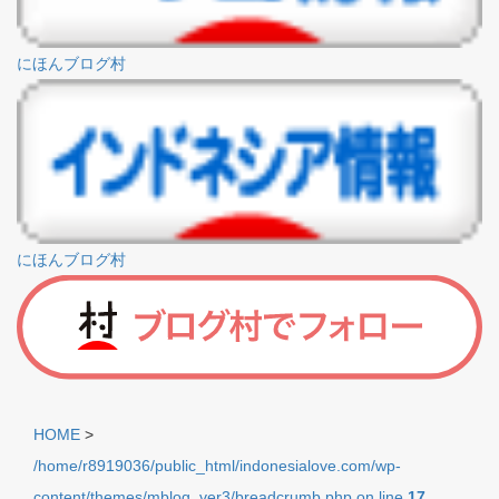
にほんブログ村
にほんブログ村
HOME
>
/home/r8919036/public_html/indonesialove.com/wp-
content/themes/mblog_ver3/breadcrumb.php on line
17