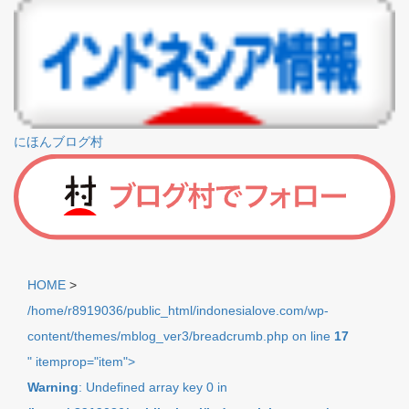
にほんブログ村
HOME
>
/home/r8919036/public_html/indonesialove.com/wp-
content/themes/mblog_ver3/breadcrumb.php on line
17
" itemprop="item">
Warning
: Undefined array key 0 in