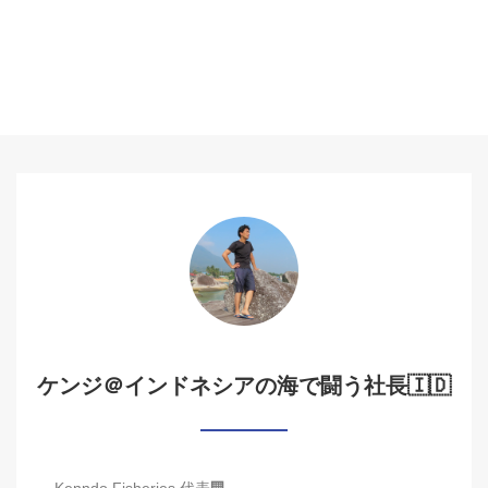
ケンジ＠インドネシアの海で闘う社長🇮🇩
Kenndo Fisheries 代表🏢