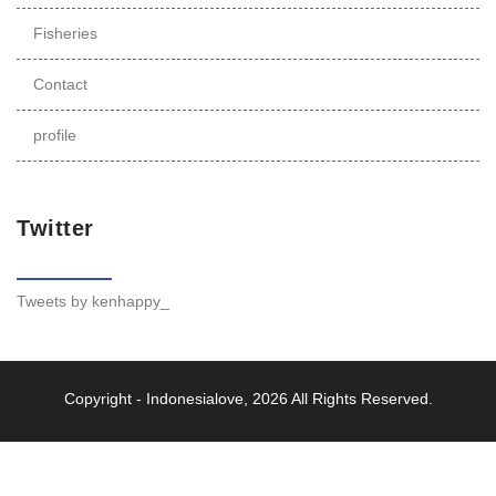
Fisheries
Contact
profile
Twitter
Tweets by kenhappy_
Copyright -
Indonesialove
, 2026 All Rights Reserved.