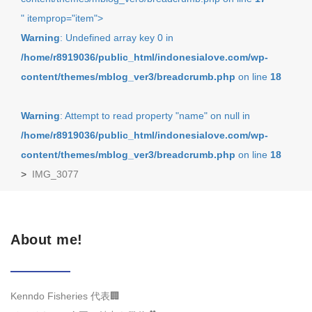
" itemprop="item">
Warning
: Undefined array key 0 in
/home/r8919036/public_html/indonesialove.com/wp-
content/themes/mblog_ver3/breadcrumb.php
on line
18
Warning
: Attempt to read property "name" on null in
/home/r8919036/public_html/indonesialove.com/wp-
content/themes/mblog_ver3/breadcrumb.php
on line
18
>
IMG_3077
About me!
Kenndo Fisheries 代表🏢