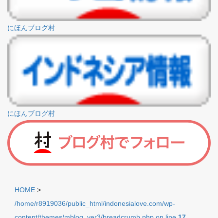
にほんブログ村
にほんブログ村
HOME
>
/home/r8919036/public_html/indonesialove.com/wp-
content/themes/mblog_ver3/breadcrumb.php on line
17