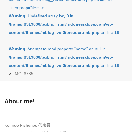
" itemprop="item">
Warning
: Undefined array key 0 in
/home/r8919036/public_html/indonesialove.com/wp-
content/themes/mblog_ver3/breadcrumb.php
on line
18
Warning
: Attempt to read property "name" on null in
/home/r8919036/public_html/indonesialove.com/wp-
content/themes/mblog_ver3/breadcrumb.php
on line
18
>
IMG_6785
About me!
Kenndo Fisheries 代表🏢