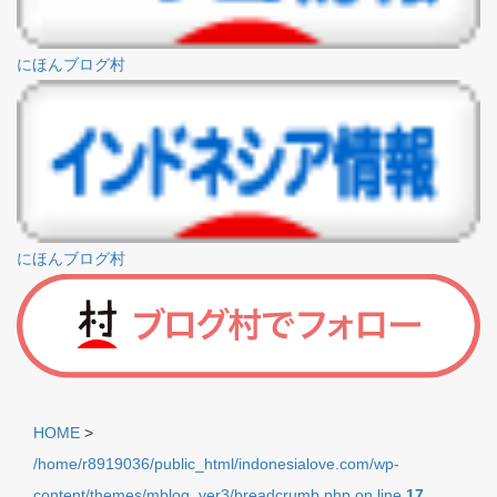
にほんブログ村
にほんブログ村
HOME
>
/home/r8919036/public_html/indonesialove.com/wp-
content/themes/mblog_ver3/breadcrumb.php on line
17