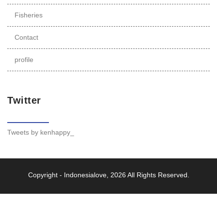
Fisheries
Contact
profile
Twitter
Tweets by kenhappy_
Copyright -
Indonesialove
, 2026 All Rights Reserved.