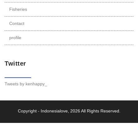
Fisheries
Contact
profile
Twitter
Tweets by kenhappy_
Copyright -
Indonesialove
, 2026 All Rights Reserved.