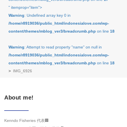
" itemprop="item">
Warning
: Undefined array key 0 in
/home/r8919036/public_html/indonesialove.com/wp-
content/themes/mblog_ver3/breadcrumb.php
on line
18
Warning
: Attempt to read property "name" on null in
/home/r8919036/public_html/indonesialove.com/wp-
content/themes/mblog_ver3/breadcrumb.php
on line
18
>
IMG_6926
About me!
Kenndo Fisheries 代表🏢