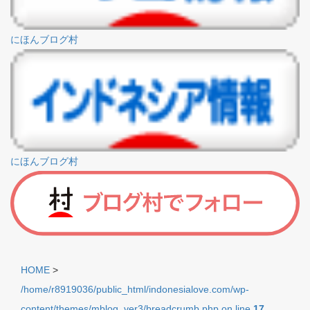
にほんブログ村
にほんブログ村
HOME
>
/home/r8919036/public_html/indonesialove.com/wp-
content/themes/mblog_ver3/breadcrumb.php on line
17