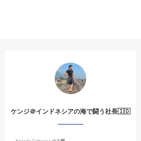
ケンジ＠インドネシアの海で闘う社長🇮🇩
Kenndo Fisheries 代表🏢