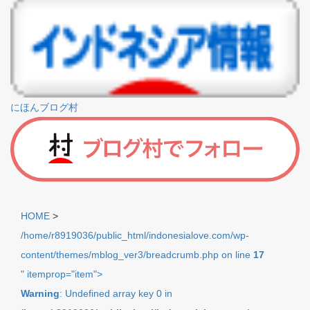
にほんブログ村
HOME
>
/home/r8919036/public_html/indonesialove.com/wp-
content/themes/mblog_ver3/breadcrumb.php on line
17
" itemprop="item">
Warning
: Undefined array key 0 in