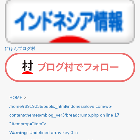
にほんブログ村
HOME
>
/home/r8919036/public_html/indonesialove.com/wp-
content/themes/mblog_ver3/breadcrumb.php on line
17
" itemprop="item">
Warning
: Undefined array key 0 in