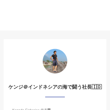
ケンジ＠インドネシアの海で闘う社長🇮🇩
Kenndo Fisheries 代表🏢