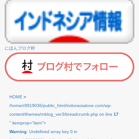
にほんブログ村
HOME
>
/home/r8919036/public_html/indonesialove.com/wp-
content/themes/mblog_ver3/breadcrumb.php on line
17
" itemprop="item">
Warning
: Undefined array key 0 in