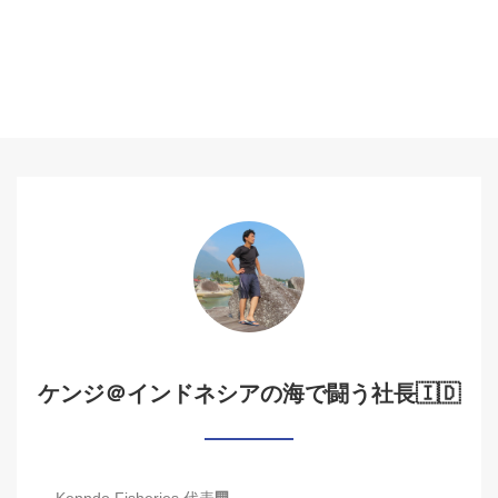
ケンジ＠インドネシアの海で闘う社長🇮🇩
Kenndo Fisheries 代表🏢