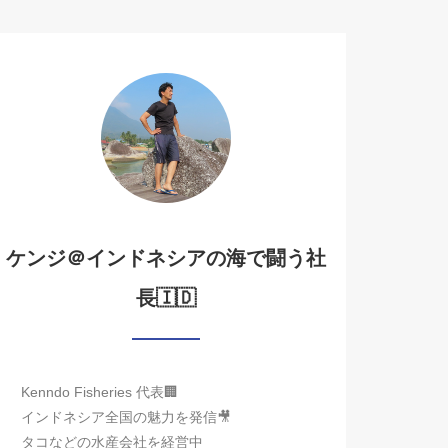
ケンジ＠インドネシアの海で闘う社
長🇮🇩
Kenndo Fisheries 代表🏢
インドネシア全国の魅力を発信🎥
タコなどの水産会社を経営中