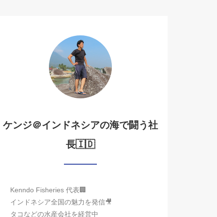
ケンジ＠インドネシアの海で闘う社
長🇮🇩
Kenndo Fisheries 代表🏢
インドネシア全国の魅力を発信🎥
タコなどの水産会社を経営中