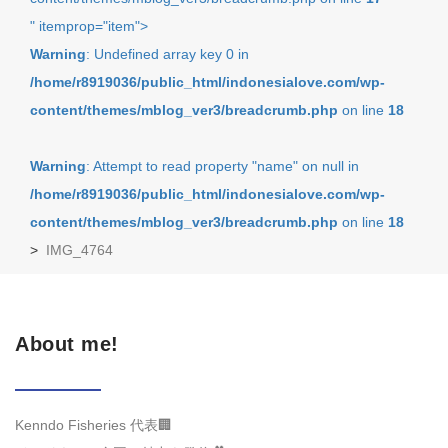
" itemprop="item">
Warning
: Undefined array key 0 in
/home/r8919036/public_html/indonesialove.com/wp-
content/themes/mblog_ver3/breadcrumb.php
on line
18
Warning
: Attempt to read property "name" on null in
/home/r8919036/public_html/indonesialove.com/wp-
content/themes/mblog_ver3/breadcrumb.php
on line
18
>
IMG_4764
About me!
Kenndo Fisheries 代表🏢