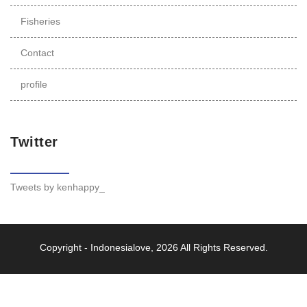
Fisheries
Contact
profile
Twitter
Tweets by kenhappy_
Copyright -
Indonesialove
, 2026 All Rights Reserved.