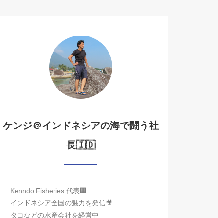
ケンジ＠インドネシアの海で闘う社
長🇮🇩
Kenndo Fisheries 代表🏢
インドネシア全国の魅力を発信🎥
タコなどの水産会社を経営中