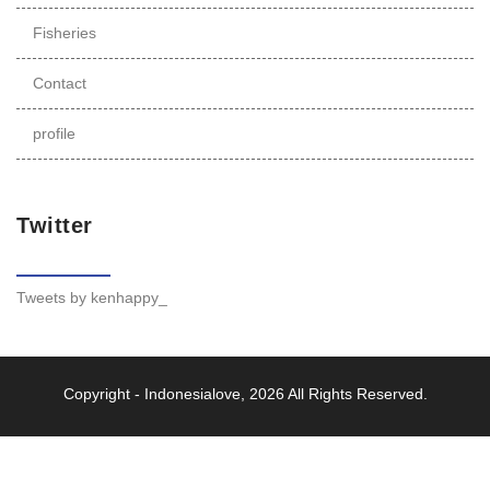
Fisheries
Contact
profile
Twitter
Tweets by kenhappy_
Copyright -
Indonesialove
, 2026 All Rights Reserved.