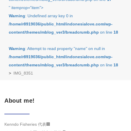
" itemprop="item">
Warning
: Undefined array key 0 in
/home/r8919036/public_html/indonesialove.com/wp-
content/themes/mblog_ver3/breadcrumb.php
on line
18
Warning
: Attempt to read property "name" on null in
/home/r8919036/public_html/indonesialove.com/wp-
content/themes/mblog_ver3/breadcrumb.php
on line
18
>
IMG_8351
About me!
Kenndo Fisheries 代表🏢