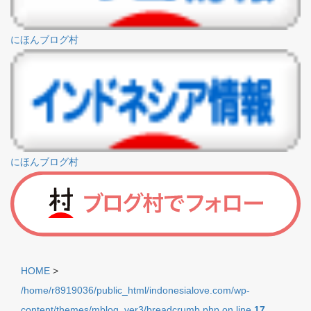
にほんブログ村
にほんブログ村
HOME
>
/home/r8919036/public_html/indonesialove.com/wp-
content/themes/mblog_ver3/breadcrumb.php on line
17