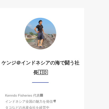
ケンジ＠インドネシアの海で闘う社
長🇮🇩
Kenndo Fisheries 代表🏢
インドネシア全国の魅力を発信🎥
タコなどの水産会社を経営中