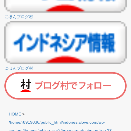
にほんブログ村
にほんブログ村
HOME
>
/home/r8919036/public_html/indonesialove.com/wp-
content/themes/mblog_ver3/breadcrumb.php on line
17