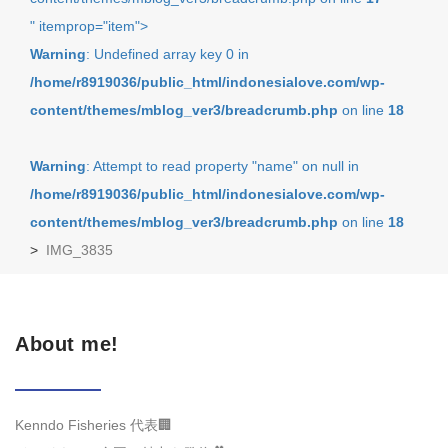
" itemprop="item">
Warning
: Undefined array key 0 in
/home/r8919036/public_html/indonesialove.com/wp-
content/themes/mblog_ver3/breadcrumb.php
on line
18
Warning
: Attempt to read property "name" on null in
/home/r8919036/public_html/indonesialove.com/wp-
content/themes/mblog_ver3/breadcrumb.php
on line
18
>
IMG_3835
About me!
Kenndo Fisheries 代表🏢