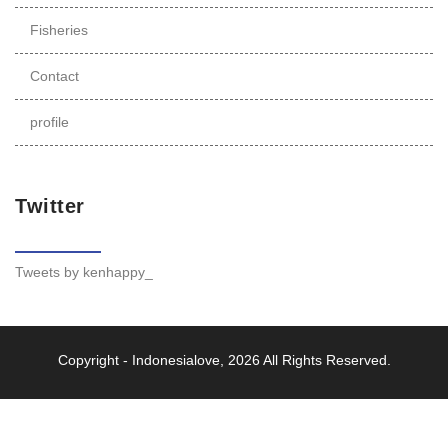
Fisheries
Contact
profile
Twitter
Tweets by kenhappy_
Copyright -
Indonesialove
, 2026 All Rights Reserved.