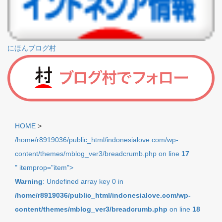
にほんブログ村
HOME
>
/home/r8919036/public_html/indonesialove.com/wp-
content/themes/mblog_ver3/breadcrumb.php on line
17
" itemprop="item">
Warning
: Undefined array key 0 in
/home/r8919036/public_html/indonesialove.com/wp-
content/themes/mblog_ver3/breadcrumb.php
on line
18